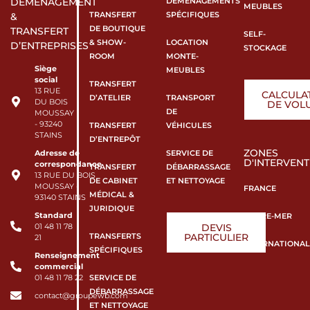
DÉMÉNAGEMENTS
DÉMÉNAGEMENT
MEUBLES
TRANSFERT
SPÉCIFIQUES
&
DE BOUTIQUE
TRANSFERT
SELF-
& SHOW-
LOCATION
D’ENTREPRISES
STOCKAGE
ROOM
MONTE-
Siège
MEUBLES
social
TRANSFERT
13 RUE
CALCULA
D’ATELIER
TRANSPORT
DU BOIS
DE VOL
DE
MOUSSAY
- 93240
TRANSFERT
VÉHICULES
STAINS
D’ENTREPÔT
ZONES
SERVICE DE
Adresse de
D'INTERVENT
correspondance
TRANSFERT
DÉBARRASSAGE
13 RUE DU BOIS
DE CABINET
ET NETTOYAGE
MOUSSAY -
FRANCE
MÉDICAL &
93140 STAINS
JURIDIQUE
Standard
OUTRE-MER
DEVIS
01 48 11 78
TRANSFERTS
PARTICULIER
21
INTERNATIONAL
SPÉCIFIQUES
Renseignement
commercial
SERVICE DE
01 48 11 78 22
DÉBARRASSAGE
contact@groupewb.com
ET NETTOYAGE