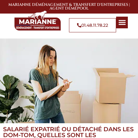
MARIANNE DÉMÉNAGEMENT & TRANSFERT D'ENTREPRISES |
AGENT DÉMÉPOOL
01.48.11.78.22
QUI SOMMES-NOUS
SOLUTIONS DE 
ZONES D’
SALARIÉ EXPATRIÉ OU DÉTACHÉ DANS LES
DOM-TOM, QUELLES SONT LES