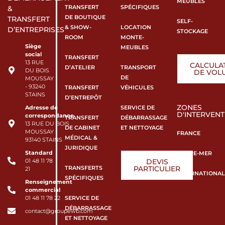
MEUBLES
TRANSFERT
SPÉCIFIQUES
&
DE BOUTIQUE
TRANSFERT
SELF-
& SHOW-
LOCATION
D’ENTREPRISES
STOCKAGE
ROOM
MONTE-
Siège
MEUBLES
social
TRANSFERT
13 RUE
CALCULA
D’ATELIER
TRANSPORT
DU BOIS
DE VOL
DE
MOUSSAY
- 93240
TRANSFERT
VÉHICULES
STAINS
D’ENTREPÔT
ZONES
SERVICE DE
Adresse de
D'INTERVENT
correspondance
TRANSFERT
DÉBARRASSAGE
13 RUE DU BOIS
DE CABINET
ET NETTOYAGE
MOUSSAY -
FRANCE
MÉDICAL &
93140 STAINS
JURIDIQUE
Standard
OUTRE-MER
DEVIS
01 48 11 78
TRANSFERTS
PARTICULIER
21
INTERNATIONAL
SPÉCIFIQUES
Renseignement
commercial
SERVICE DE
01 48 11 78 22
DÉBARRASSAGE
contact@groupewb.com
ET NETTOYAGE