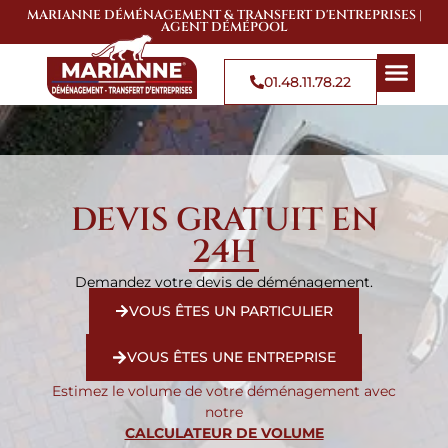
MARIANNE DÉMÉNAGEMENT & TRANSFERT D'ENTREPRISES |
AGENT DÉMÉPOOL
01.48.11.78.22
QUI SOMMES-NOUS
SOLUTIONS DE 
ZONES D’
DEVIS GRATUIT EN
24H
Demandez votre devis de déménagement.
VOUS ÊTES UN PARTICULIER
VOUS ÊTES UNE ENTREPRISE
Estimez le volume de votre déménagement avec
notre
CALCULATEUR DE VOLUME