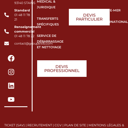
MÉDICAL &
93140 STAINS
JURIDIQUE
Standard
OUTRE-MER
DEVIS
01 48 11 78
TRANSFERTS
PARTICULIER
21
INTERNATIONAL
SPÉCIFIQUES
Renseignement
commercial
SERVICE DE
01 48 11 78 22
DÉBARRASSAGE
contact@groupewb.com
ET NETTOYAGE
DEVIS
PROFESSIONNEL
TICKET (SAV)
|
RECRUTEMENT
|
CGV
|
PLAN DE SITE
|
MENTIONS LÉGALES &