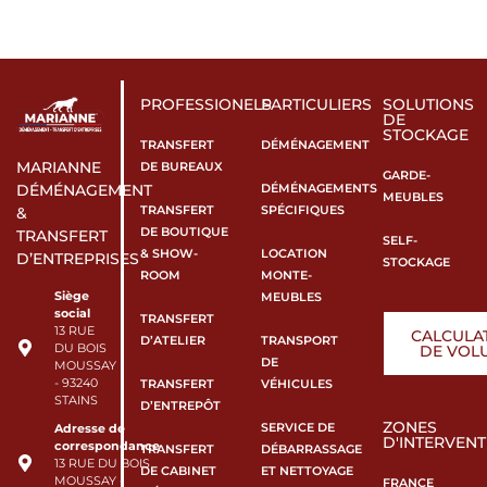
PROFESSIONELS
PARTICULIERS
SOLUTIONS
DE
STOCKAGE
TRANSFERT
DÉMÉNAGEMENT
MARIANNE
DE BUREAUX
GARDE-
DÉMÉNAGEMENTS
DÉMÉNAGEMENT
MEUBLES
TRANSFERT
SPÉCIFIQUES
&
DE BOUTIQUE
TRANSFERT
SELF-
& SHOW-
LOCATION
D’ENTREPRISES
STOCKAGE
ROOM
MONTE-
Siège
MEUBLES
social
TRANSFERT
13 RUE
CALCULA
D’ATELIER
TRANSPORT
DU BOIS
DE VOL
DE
MOUSSAY
- 93240
TRANSFERT
VÉHICULES
STAINS
D’ENTREPÔT
ZONES
SERVICE DE
Adresse de
D'INTERVENT
correspondance
TRANSFERT
DÉBARRASSAGE
13 RUE DU BOIS
DE CABINET
ET NETTOYAGE
MOUSSAY -
FRANCE