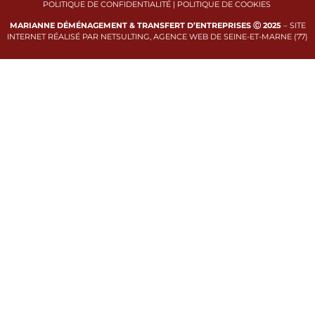
POLITIQUE DE CONFIDENTIALITÉ
|
POLITIQUE DE COOKIES
MARIANNE DÉMÉNAGEMENT & TRANSFERT D’ENTREPRISES Ⓒ 2025
–
SITE
INTERNET RÉALISÉ PAR NETSULTING, AGENCE WEB DE SEINE-ET-MARNE (77)