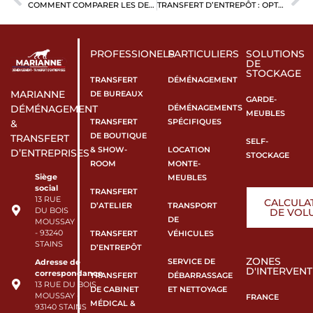
COMMENT COMPARER LES DEVIS DE DÉMÉNAGEMENT POUR CHOISIR LE BON PRESTATAIRE ?
TRANSFERT D’ENTREPÔT : OPTIMISER VOTRE DÉMÉNAGEMENT LOGISTIQUE SANS INTERRUPTION D’ACTIVITÉ
PROFESSIONELS
PARTICULIERS
SOLUTIONS
DE
STOCKAGE
TRANSFERT
DÉMÉNAGEMENT
MARIANNE
DE BUREAUX
GARDE-
DÉMÉNAGEMENTS
DÉMÉNAGEMENT
MEUBLES
TRANSFERT
SPÉCIFIQUES
&
DE BOUTIQUE
TRANSFERT
SELF-
& SHOW-
LOCATION
D’ENTREPRISES
STOCKAGE
ROOM
MONTE-
Siège
MEUBLES
social
TRANSFERT
13 RUE
CALCULA
D’ATELIER
TRANSPORT
DU BOIS
DE VOL
DE
MOUSSAY
- 93240
TRANSFERT
VÉHICULES
STAINS
D’ENTREPÔT
ZONES
SERVICE DE
Adresse de
D'INTERVENT
correspondance
TRANSFERT
DÉBARRASSAGE
13 RUE DU BOIS
DE CABINET
ET NETTOYAGE
MOUSSAY -
FRANCE
MÉDICAL &
93140 STAINS