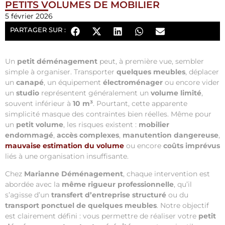
PETITS VOLUMES DE MOBILIER
5 février 2026
PARTAGER SUR :
Un
petit déménagement
peut, à première vue, sembler
simple à organiser. Transporter
quelques meubles
, déplacer
un
canapé
, un équipement
électroménager
ou encore vider
un
studio
représentent généralement un
volume limité
,
souvent inférieur à
10 m³
. Pourtant, cette apparente
simplicité masque des contraintes bien réelles. Même pour
un
petit volume
, les risques existent :
mobilier
endommagé
,
accès complexes
,
manutention dangereuse
,
mauvaise estimation du volume
ou encore
coûts imprévus
liés à une organisation insuffisante.
Chez
Marianne Déménagement
, chaque intervention est
abordée avec la
même rigueur professionnelle
, qu’il
s’agisse d’un
transfert d’entreprise structuré
ou du
transport ponctuel de quelques meubles
. Notre objectif
est clairement défini : vous permettre de réaliser votre
petit