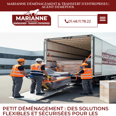
MARIANNE DÉMÉNAGEMENT & TRANSFERT D'ENTREPRISES |
AGENT DÉMÉPOOL
01.48.11.78.22
QUI SOMMES-NOUS
SOLUTIONS DE 
ZONES D’
PETIT DÉMÉNAGEMENT : DES SOLUTIONS
FLEXIBLES ET SÉCURISÉES POUR LES