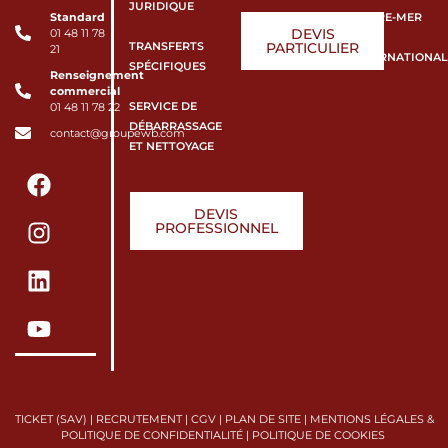
JURIDIQUE
Standard
OUTRE-MER
DEVIS
01 48 11 78
TRANSFERTS
PARTICULIER
21
INTERNATIONAL
SPÉCIFIQUES
Renseignement
commercial
SERVICE DE
01 48 11 78 22
DÉBARRASSAGE
contact@groupewb.com
ET NETTOYAGE
DEVIS
PROFESSIONNEL
TICKET (SAV)
|
RECRUTEMENT
|
CGV
|
PLAN DE SITE
|
MENTIONS LÉGALES &
POLITIQUE DE CONFIDENTIALITÉ
|
POLITIQUE DE COOKIES