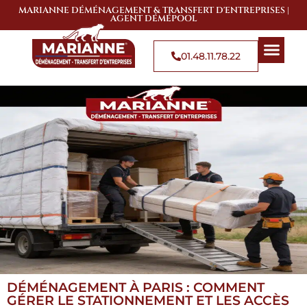
MARIANNE DÉMÉNAGEMENT & TRANSFERT D'ENTREPRISES |
AGENT DÉMÉPOOL
01.48.11.78.22
QUI SOMMES-NOUS
SOLUTIONS DE 
ZONES D’
DÉMÉNAGEMENT À PARIS : COMMENT
GÉRER LE STATIONNEMENT ET LES ACCÈS