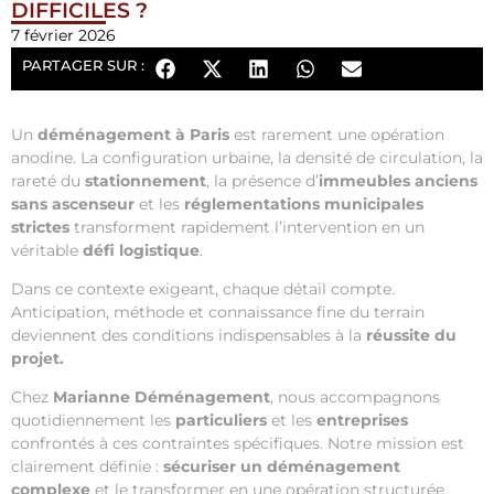
DIFFICILES ?
7 février 2026
PARTAGER SUR :
Un
déménagement à Paris
est rarement une opération
anodine. La configuration urbaine, la densité de circulation, la
rareté du
stationnement
, la présence d’
immeubles anciens
sans ascenseur
et les
réglementations municipales
strictes
transforment rapidement l’intervention en un
véritable
défi logistique
.
Dans ce contexte exigeant, chaque détail compte.
Anticipation, méthode et connaissance fine du terrain
deviennent des conditions indispensables à la
réussite du
projet.
Chez
Marianne Déménagement
, nous accompagnons
quotidiennement les
particuliers
et les
entreprises
confrontés à ces contraintes spécifiques. Notre mission est
clairement définie :
sécuriser un déménagement
complexe
et le transformer en une opération structurée,