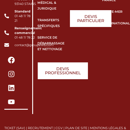
MÉDICAL &
93140 STAINS
JURIDIQUE
Standard
OUTRE-MER
DEVIS
01 48 11 78
TRANSFERTS
PARTICULIER
21
INTERNATIONAL
SPÉCIFIQUES
Renseignement
commercial
SERVICE DE
01 48 11 78 22
DÉBARRASSAGE
contact@groupewb.com
ET NETTOYAGE
DEVIS
PROFESSIONNEL
TICKET (SAV)
|
RECRUTEMENT
|
CGV
|
PLAN DE SITE
|
MENTIONS LÉGALES &