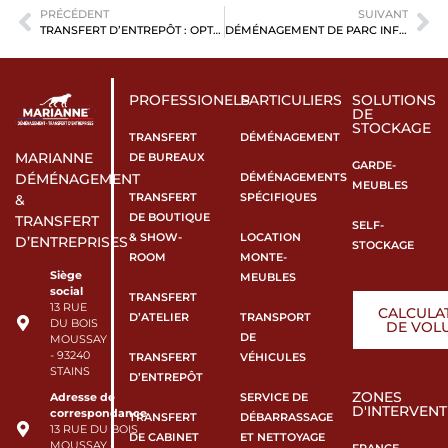
PRÉCÉDENT
SUIVANT
TRANSFERT D’ENTREPÔT : OPTIMISER VOTRE DÉMÉNAGEMENT LOGISTIQUE SANS INTERRUPTION D’ACTIVITÉ
DÉMÉNAGEMENT DE PARC INFORMATIQUE : LA CHECKLIST IT POUR UN TRANSFERT SÉCURISÉ
PROFESSIONELS
PARTICULIERS
SOLUTIONS
DE
STOCKAGE
TRANSFERT
DÉMÉNAGEMENT
MARIANNE
DE BUREAUX
GARDE-
DÉMÉNAGEMENTS
DÉMÉNAGEMENT
MEUBLES
TRANSFERT
SPÉCIFIQUES
&
DE BOUTIQUE
TRANSFERT
SELF-
& SHOW-
LOCATION
D’ENTREPRISES
STOCKAGE
ROOM
MONTE-
Siège
MEUBLES
social
TRANSFERT
13 RUE
CALCULA
D’ATELIER
TRANSPORT
DU BOIS
DE VOL
DE
MOUSSAY
- 93240
TRANSFERT
VÉHICULES
STAINS
D’ENTREPÔT
ZONES
SERVICE DE
Adresse de
D'INTERVENT
correspondance
TRANSFERT
DÉBARRASSAGE
13 RUE DU BOIS
DE CABINET
ET NETTOYAGE
MOUSSAY -
FRANCE