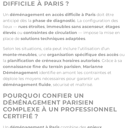
DIFFICILE À PARIS ?
Un
déménagement en accès difficile à Paris
doit être
anticipé dès la
phase de diagnostic
. La configuration des
lieux —
rues étroites
,
immeubles sans ascenseur
,
étages
élevés
ou
contraintes de circulation
— impose la mise en
place de
solutions techniques adaptées
.
Selon les situations, cela peut inclure l’utilisation d’un
monte-meubles
, une
organisation spécifique des accès
ou
la
planification de créneaux horaires autorisés
. Grâce à sa
connaissance fine du terrain parisien
,
Marianne
Déménagement
identifie en amont les contraintes et
déploie les moyens nécessaires pour garantir un
déménagement fluide
, sécurisé et maîtrisé.
POURQUOI CONFIER UN
DÉMÉNAGEMENT PARISIEN
COMPLEXE À UN PROFESSIONNEL
CERTIFIÉ ?
Un
déménagement à Paris
combine des
enjeux