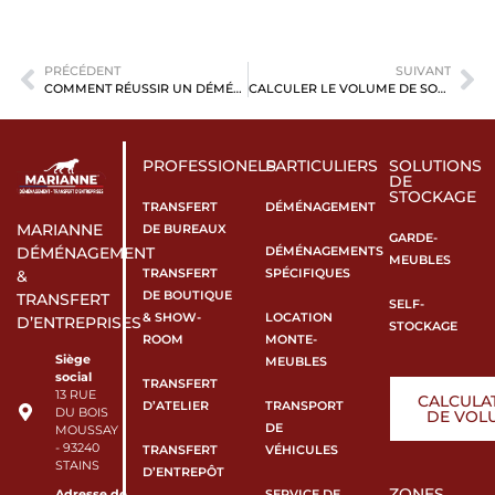
PRÉCÉDENT
SUIVANT
COMMENT RÉUSSIR UN DÉMÉNAGEMENT D’ENTREPÔT SANS PERTURBER L’ACTIVITÉ ?
CALCULER LE VOLUME DE SON DÉMÉNAGEMENT AVEC PRÉCISION : MÉTHODE FIABLE ET REPÈRES CONCRETS
PROFESSIONELS
PARTICULIERS
SOLUTIONS
DE
STOCKAGE
TRANSFERT
DÉMÉNAGEMENT
MARIANNE
DE BUREAUX
GARDE-
DÉMÉNAGEMENTS
DÉMÉNAGEMENT
MEUBLES
TRANSFERT
SPÉCIFIQUES
&
DE BOUTIQUE
TRANSFERT
SELF-
& SHOW-
LOCATION
D’ENTREPRISES
STOCKAGE
ROOM
MONTE-
Siège
MEUBLES
social
TRANSFERT
13 RUE
CALCULA
D’ATELIER
TRANSPORT
DU BOIS
DE VOL
DE
MOUSSAY
- 93240
TRANSFERT
VÉHICULES
STAINS
D’ENTREPÔT
ZONES
SERVICE DE
Adresse de