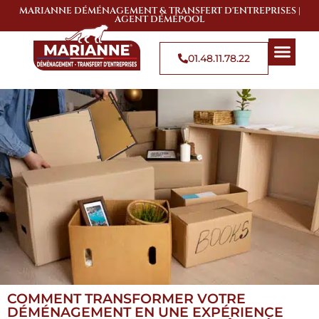
MARIANNE DÉMÉNAGEMENT & TRANSFERT D'ENTREPRISES |
AGENT DÉMÉPOOL
01.48.11.78.22
QUI SOMMES-NOUS
SOLUTIONS DE 
ZONES D’
COMMENT TRANSFORMER VOTRE
DÉMÉNAGEMENT EN UNE EXPÉRIENCE