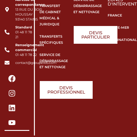
D'INTERVENT
correspondance
TRANSFERT
DÉBARRASSAGE
13 RUE DU BOIS
DE CABINET
ET NETTOYAGE
MOUSSAY -
FRANCE
MÉDICAL &
93140 STAINS
JURIDIQUE
Standard
OUTRE-MER
DEVIS
01 48 11 78
TRANSFERTS
PARTICULIER
21
INTERNATIONAL
SPÉCIFIQUES
Renseignement
commercial
SERVICE DE
01 48 11 78 22
DÉBARRASSAGE
contact@groupewb.com
ET NETTOYAGE
DEVIS
PROFESSIONNEL