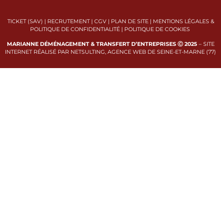
TICKET (SAV)
|
RECRUTEMENT
|
CGV
|
PLAN DE SITE
|
MENTIONS LÉGALES &
POLITIQUE DE CONFIDENTIALITÉ
|
POLITIQUE DE COOKIES
MARIANNE DÉMÉNAGEMENT & TRANSFERT D’ENTREPRISES Ⓒ 2025
–
SITE
INTERNET RÉALISÉ PAR NETSULTING, AGENCE WEB DE SEINE-ET-MARNE (77)