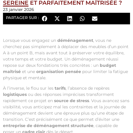
SEREINE ET PARFAITEMENT MAÎTRISÉE ?
23 janvier 2026
PARTAGER SUR :
Lorsque vous engagez un
déménagement
, vous ne
cherchez pas simplement à déplacer des meubles d’un point
A à un point B, mais avant tout à préserver votre équilibre,
votre temps et votre budget.
Un déménagement réussi
repose sur deux fondations très concrètes : un
budget
maîtrisé
et une
organisation pensée
pour limiter la fatigue
physique et mentale.
À l’inverse, le flou sur les
tarifs
, l’absence de repères
logistiques
ou des réponses imprécises transforment
rapidement ce projet en
source de stress
. Vous avancez sans
visibilité, vous anticipez mal les contraintes et la journée de
déménagement devient une épreuve plus qu’une étape de
transition. C’est précisément ce que permet d’éviter une
entreprise de déménagement structurée
, capable de
poser un
cadre clair
dès le départ.