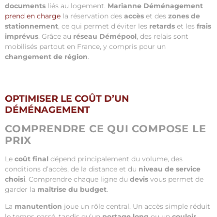
documents
liés au logement.
Marianne Déménagement
prend en charge
la réservation des
accès
et des
zones de
stationnement
, ce qui permet d’éviter les
retards
et les
frais
imprévus
. Grâce au
réseau Démépool
, des relais sont
mobilisés partout en France, y compris pour un
changement de région
.
OPTIMISER LE COÛT D’UN
DÉMÉNAGEMENT
COMPRENDRE CE QUI COMPOSE LE
PRIX
Le
coût final
dépend principalement du volume, des
conditions d’accès, de la distance et du
niveau de service
choisi
. Comprendre chaque ligne du
devis
vous permet de
garder la
maîtrise du budget
.
La
manutention
joue un rôle central. Un accès simple réduit
le temps passé, tandis qu’un
portage long
ou un
couloir