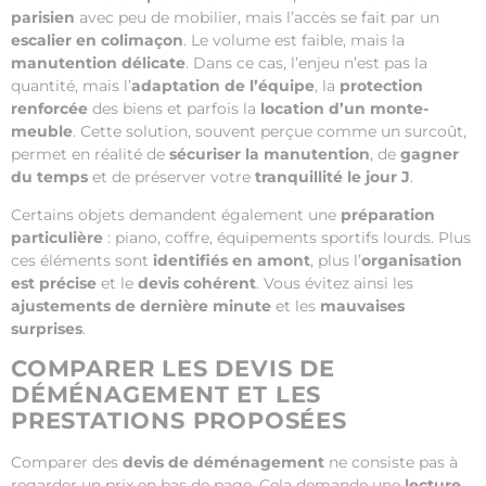
parisien
avec peu de mobilier, mais l’accès se fait par un
escalier en colimaçon
. Le volume est faible, mais la
manutention délicate
. Dans ce cas, l’enjeu n’est pas la
quantité, mais l’
adaptation de l’équipe
, la
protection
renforcée
des biens et parfois la
location d’un monte-
meuble
. Cette solution, souvent perçue comme un surcoût,
permet en réalité de
sécuriser la manutention
, de
gagner
du temps
et de préserver votre
tranquillité le jour J
.
Certains objets demandent également une
préparation
particulière
: piano, coffre, équipements sportifs lourds. Plus
ces éléments sont
identifiés en amont
, plus l’
organisation
est précise
et le
devis cohérent
. Vous évitez ainsi les
ajustements de dernière minute
et les
mauvaises
surprises
.
COMPARER LES DEVIS DE
DÉMÉNAGEMENT ET LES
PRESTATIONS PROPOSÉES
Comparer des
devis de déménagement
ne consiste pas à
regarder un prix en bas de page. Cela demande une
lecture