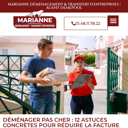
MARIANNE DÉMÉNAGEMENT & TRANSFERT D'ENTREPRISES |
AGENT DÉMÉPOOL
01.48.11.78.22
QUI SOMMES-NOUS
SOLUTIONS DE 
ZONES D’
DÉMÉNAGER PAS CHER : 12 ASTUCES
CONCRÈTES POUR RÉDUIRE LA FACTURE