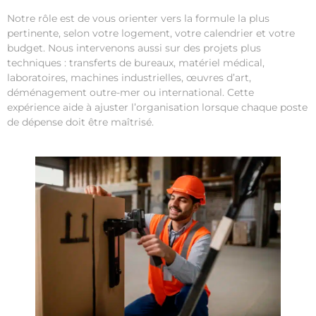
Notre rôle est de vous orienter vers la formule la plus
pertinente, selon votre logement, votre calendrier et votre
budget. Nous intervenons aussi sur des projets plus
techniques : transferts de bureaux, matériel médical,
laboratoires, machines industrielles, œuvres d’art,
déménagement outre-mer ou international. Cette
expérience aide à ajuster l’organisation lorsque chaque poste
de dépense doit être maîtrisé.