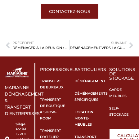
CONTACTEZ-NOUS
PRÉCÉDENT
SUIVANT
DÉMÉNAGER À LA RÉUNION : GUIDE COMPLET SUR LES PRIX, LES DÉLAIS ET LES FORMALITÉS
DÉMÉNAGEMENT VERS LA GUADELOUPE : PRIX, DÉLAIS ET DÉMARCHES
PROFESSIONELS
PARTICULIERS
SOLUTIONS
DE
STOCKAGE
TRANSFERT
DÉMÉNAGEMENT
MARIANNE
DE BUREAUX
GARDE-
DÉMÉNAGEMENTS
DÉMÉNAGEMENT
MEUBLES
TRANSFERT
SPÉCIFIQUES
&
DE BOUTIQUE
TRANSFERT
SELF-
& SHOW-
LOCATION
D’ENTREPRISES
STOCKAGE
ROOM
MONTE-
Siège
MEUBLES
social
TRANSFERT
13 RUE
CALCULA
D’ATELIER
TRANSPORT
DU BOIS