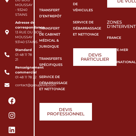
DE VOL
DE
MOUSSAY
- 93240
TRANSFERT
VÉHICULES
STAINS
D’ENTREPÔT
ZONES
SERVICE DE
Adresse de
D'INTERVENT
correspondance
TRANSFERT
DÉBARRASSAGE
13 RUE DU BOIS
DE CABINET
ET NETTOYAGE
MOUSSAY -
FRANCE
MÉDICAL &
93140 STAINS
JURIDIQUE
Standard
OUTRE-MER
DEVIS
01 48 11 78
TRANSFERTS
PARTICULIER
21
INTERNATIONAL
SPÉCIFIQUES
Renseignement
commercial
SERVICE DE
01 48 11 78 22
DÉBARRASSAGE
contact@groupewb.com
ET NETTOYAGE
DEVIS
PROFESSIONNEL