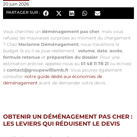
20 juin 2026
PARTAGER SUR :
Vous cherchez un
déménagement pas cher
, mais vous
refusez les mauvaises surprises au moment du chargement
? Chez
Marianne Déménagement
, nous travaillons le
budget là où il se joue réellement :
volume
,
date
,
accès
,
formule retenue
et
préparation du dossier
. Pour une
estimation précise, appelez-nous au
01 48 11 78 21
ou écrivez
à
contact@groupewilliamb.fr
. Vous pouvez également
consulter
notre guide dédié aux économies de
déménagement
avant de demander votre devis.
OBTENIR UN DÉMÉNAGEMENT PAS CHER :
LES LEVIERS QUI RÉDUISENT LE DEVIS