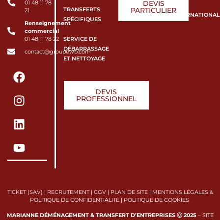
DEVIS
01 48 11 78
TRANSFERTS
PARTICULIER
21
INTERNATIONAL
SPÉCIFIQUES
Renseignement
commercial
SERVICE DE
01 48 11 78 22
DÉBARRASSAGE
contact@groupewb.com
ET NETTOYAGE
DEVIS
PROFESSIONNEL
TICKET (SAV)
|
RECRUTEMENT
|
CGV
|
PLAN DE SITE
|
MENTIONS LÉGALES &
POLITIQUE DE CONFIDENTIALITÉ
|
POLITIQUE DE COOKIES
MARIANNE DÉMÉNAGEMENT & TRANSFERT D’ENTREPRISES Ⓒ 2025
–
SITE