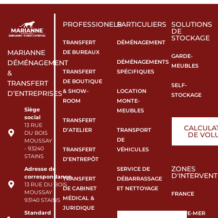
PROFESSIONELS
PARTICULIERS
SOLUTIONS
DE
STOCKAGE
TRANSFERT
DÉMÉNAGEMENT
MARIANNE
DE BUREAUX
GARDE-
DÉMÉNAGEMENTS
DÉMÉNAGEMENT
MEUBLES
TRANSFERT
SPÉCIFIQUES
&
DE BOUTIQUE
TRANSFERT
SELF-
& SHOW-
LOCATION
D’ENTREPRISES
STOCKAGE
ROOM
MONTE-
Siège
MEUBLES
social
TRANSFERT
13 RUE
CALCULA
D’ATELIER
TRANSPORT
DU BOIS
DE VOL
DE
MOUSSAY
- 93240
TRANSFERT
VÉHICULES
STAINS
D’ENTREPÔT
ZONES
SERVICE DE
Adresse de
D'INTERVENT
correspondance
TRANSFERT
DÉBARRASSAGE
13 RUE DU BOIS
DE CABINET
ET NETTOYAGE
MOUSSAY -
FRANCE
MÉDICAL &
93140 STAINS
JURIDIQUE
Standard
OUTRE-MER