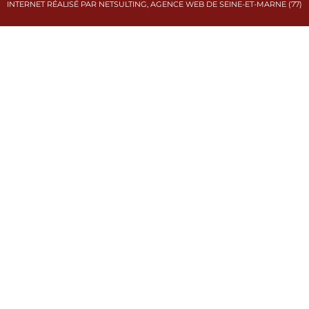
INTERNET RÉALISÉ PAR NETSULTING, AGENCE WEB DE SEINE-ET-MARNE (77)