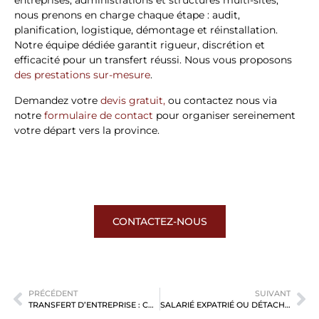
entreprises, administrations et structures multi-sites,
nous prenons en charge chaque étape : audit,
planification, logistique, démontage et réinstallation.
Notre équipe dédiée garantit rigueur, discrétion et
efficacité pour un transfert réussi. Nous vous proposons
des prestations sur-mesure
.
Demandez votre
devis gratuit,
ou contactez nous via
notre
formulaire de contact
pour organiser sereinement
votre départ vers la province.
CONTACTEZ-NOUS
PRÉCÉDENT
SUIVANT
TRANSFERT D’ENTREPRISE : COMMENT BIEN PRÉPARER SON DÉMÉNAGEMENT PROFESSIONNEL ?
SALARIÉ EXPATRIÉ OU DÉTACHÉ À L’ÉTRANGER, QUELLES SONT LES FORMALITÉS POUR VOTRE DÉMÉNAGEMENT ?