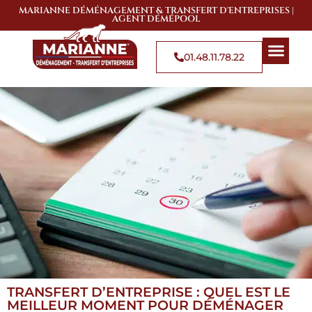
MARIANNE DÉMÉNAGEMENT & TRANSFERT D'ENTREPRISES |
AGENT DÉMÉPOOL
01.48.11.78.22
QUI SOMMES-NOUS
SOLUTIONS DE 
ZONES D’
TRANSFERT D’ENTREPRISE : QUEL EST LE
MEILLEUR MOMENT POUR DÉMÉNAGER