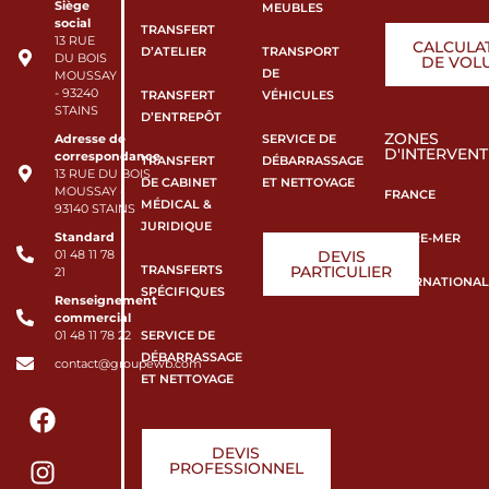
Siège
MEUBLES
social
TRANSFERT
13 RUE
CALCULA
D’ATELIER
TRANSPORT
DU BOIS
DE VOL
DE
MOUSSAY
- 93240
TRANSFERT
VÉHICULES
STAINS
D’ENTREPÔT
ZONES
SERVICE DE
Adresse de
D'INTERVENT
correspondance
TRANSFERT
DÉBARRASSAGE
13 RUE DU BOIS
DE CABINET
ET NETTOYAGE
MOUSSAY -
FRANCE
MÉDICAL &
93140 STAINS
JURIDIQUE
Standard
OUTRE-MER
DEVIS
01 48 11 78
TRANSFERTS
PARTICULIER
21
INTERNATIONAL
SPÉCIFIQUES
Renseignement
commercial
SERVICE DE
01 48 11 78 22
DÉBARRASSAGE
contact@groupewb.com
ET NETTOYAGE
DEVIS
PROFESSIONNEL