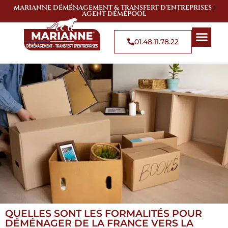
MARIANNE DÉMÉNAGEMENT & TRANSFERT D'ENTREPRISES |
AGENT DÉMÉPOOL
01.48.11.78.22
QUI SOMMES-NOUS
SOLUTIONS DE 
ZONES D’
QUELLES SONT LES FORMALITÉS POUR
DÉMÉNAGER DE LA FRANCE VERS LA