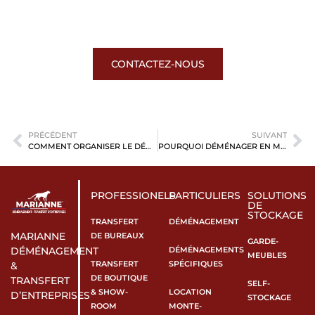
CONTACTEZ-NOUS
PRÉCÉDENT
SUIVANT
COMMENT ORGANISER LE DÉMÉNAGEMENT DE MES SALARIÉS PARISIENS VERS L’OUTRE-MER ?
POURQUOI DÉMÉNAGER EN MARTINIQUE ?
PROFESSIONELS
PARTICULIERS
SOLUTIONS
DE
STOCKAGE
TRANSFERT
DÉMÉNAGEMENT
MARIANNE
DE BUREAUX
GARDE-
DÉMÉNAGEMENTS
DÉMÉNAGEMENT
MEUBLES
TRANSFERT
SPÉCIFIQUES
&
DE BOUTIQUE
TRANSFERT
SELF-
& SHOW-
LOCATION
D’ENTREPRISES
STOCKAGE
ROOM
MONTE-