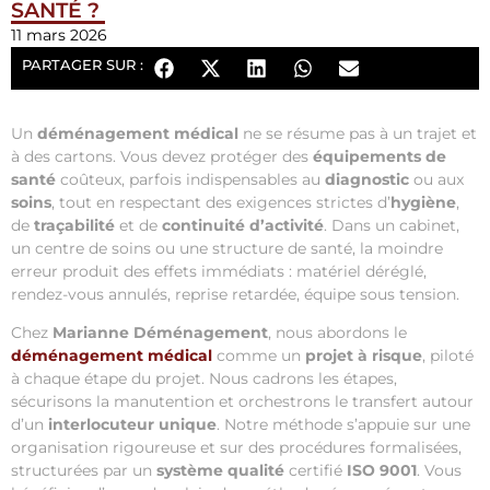
SANTÉ ?
11 mars 2026
PARTAGER SUR :
Un
déménagement médical
ne se résume pas à un trajet et
à des cartons. Vous devez protéger des
équipements de
santé
coûteux, parfois indispensables au
diagnostic
ou aux
soins
, tout en respectant des exigences strictes d’
hygiène
,
de
traçabilité
et de
continuité d’activité
. Dans un cabinet,
un centre de soins ou une structure de santé, la moindre
erreur produit des effets immédiats : matériel déréglé,
rendez-vous annulés, reprise retardée, équipe sous tension.
Chez
Marianne Déménagement
, nous abordons le
déménagement médical
comme un
projet à risque
, piloté
à chaque étape du projet. Nous cadrons les étapes,
sécurisons la manutention et orchestrons le transfert autour
d’un
interlocuteur unique
. Notre méthode s’appuie sur une
organisation rigoureuse et sur des procédures formalisées,
structurées par un
système qualité
certifié
ISO 9001
. Vous