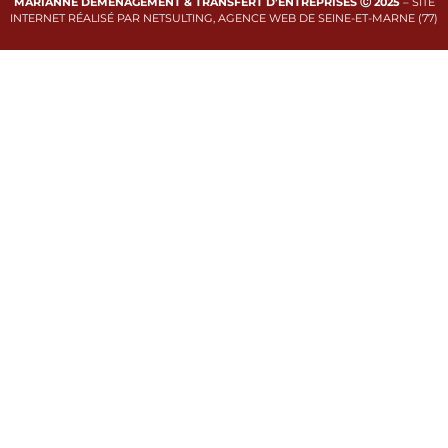
MARIANNE DÉMÉNAGEMENT & TRANSFERT D’ENTREPRISES Ⓒ 2025
–
SITE
INTERNET RÉALISÉ PAR NETSULTING, AGENCE WEB DE SEINE-ET-MARNE (77)