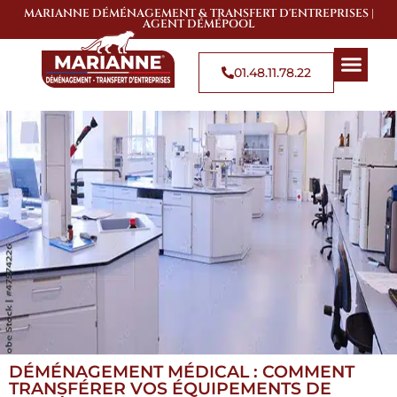
MARIANNE DÉMÉNAGEMENT & TRANSFERT D'ENTREPRISES |
AGENT DÉMÉPOOL
01.48.11.78.22
QUI SOMMES-NOUS
SOLUTIONS DE 
ZONES D’
DÉMÉNAGEMENT MÉDICAL : COMMENT
TRANSFÉRER VOS ÉQUIPEMENTS DE