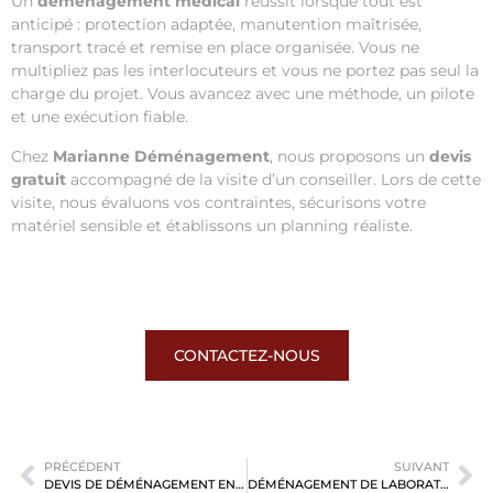
Un
déménagement médical
réussit lorsque tout est
anticipé : protection adaptée, manutention maîtrisée,
transport tracé et remise en place organisée. Vous ne
multipliez pas les interlocuteurs et vous ne portez pas seul la
charge du projet. Vous avancez avec une méthode, un pilote
et une exécution fiable.
Chez
Marianne Déménagement
, nous proposons un
devis
gratuit
accompagné de la visite d’un conseiller. Lors de cette
visite, nous évaluons vos contraintes, sécurisons votre
matériel sensible et établissons un planning réaliste.
CONTACTEZ-NOUS
PRÉCÉDENT
SUIVANT
DEVIS DE DÉMÉNAGEMENT EN LIGNE : ESTIMER SON BUDGET EN QUELQUES CLICS
DÉMÉNAGEMENT DE LABORATOIRE À PARIS : SÉCURISEZ VOS ÉQUIPEMENTS CRITIQUES