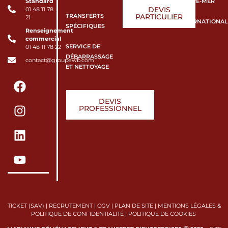
Standard
OUTRE-MER
DEVIS
01 48 11 78
TRANSFERTS
PARTICULIER
21
INTERNATIONAL
SPÉCIFIQUES
Renseignement
commercial
SERVICE DE
01 48 11 78 22
DÉBARRASSAGE
contact@groupewb.com
ET NETTOYAGE
DEVIS
PROFESSIONNEL
TICKET (SAV)
|
RECRUTEMENT
|
CGV
|
PLAN DE SITE
|
MENTIONS LÉGALES &
POLITIQUE DE CONFIDENTIALITÉ
|
POLITIQUE DE COOKIES