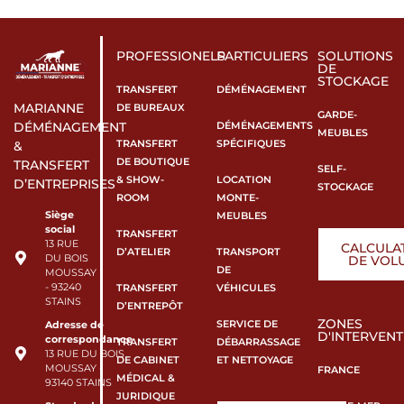
PROFESSIONELS
PARTICULIERS
SOLUTIONS
DE
STOCKAGE
TRANSFERT
DÉMÉNAGEMENT
MARIANNE
DE BUREAUX
GARDE-
DÉMÉNAGEMENTS
DÉMÉNAGEMENT
MEUBLES
TRANSFERT
SPÉCIFIQUES
&
DE BOUTIQUE
TRANSFERT
SELF-
& SHOW-
LOCATION
D’ENTREPRISES
STOCKAGE
ROOM
MONTE-
Siège
MEUBLES
social
TRANSFERT
13 RUE
CALCULA
D’ATELIER
TRANSPORT
DU BOIS
DE VOL
DE
MOUSSAY
- 93240
TRANSFERT
VÉHICULES
STAINS
D’ENTREPÔT
ZONES
SERVICE DE
Adresse de
D'INTERVENT
correspondance
TRANSFERT
DÉBARRASSAGE
13 RUE DU BOIS
DE CABINET
ET NETTOYAGE
MOUSSAY -
FRANCE
MÉDICAL &
93140 STAINS
JURIDIQUE